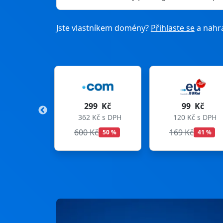
Jste vlastníkem domény?
Přihlaste se
a nahra
9 Kč
99 Kč
275 Kč
Kč s DPH
120 Kč s DPH
333 Kč s DPH
Kč
169 Kč
299 Kč
50 %
41 %
8 %