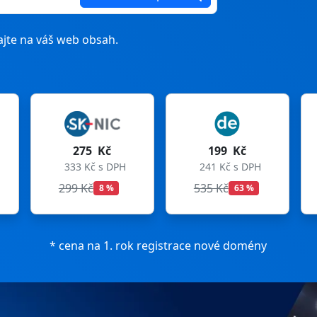
jte na váš web obsah.
199 Kč
199 Kč
241 Kč s DPH
241 Kč s DPH
535 Kč
699 Kč
63 %
72 %
* cena na 1. rok registrace nové domény