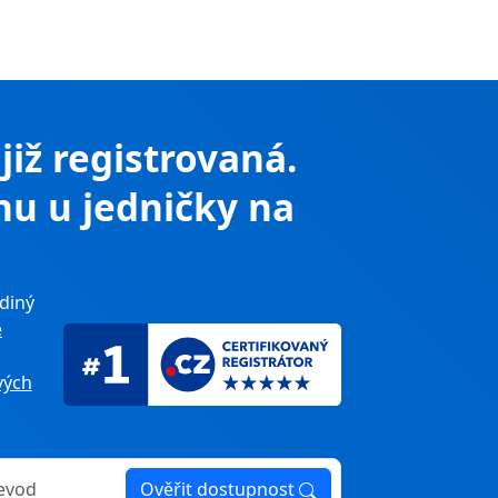
 již registrovaná.
nu u jedničky na
diný
e
ých
Ověřit dostupnost