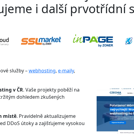
jeme i další prvotřídní s
gové služby –
webhosting
,
e-maily
,
sting v ČR
. Vaše projekty poběží na
etržitým dohledem zkušených
m místě
. Pravidelně aktualizujeme
řed DDoS útoky a zajišťujeme vysokou