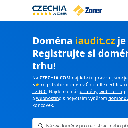
Doména
iaudit.cz
je
Registrujte si domé
trhu!
Na
CZECHIA.COM
najdete tu pravou. Jsme je
5
★
registrátor domén v ČR podle
certifikac
CZ.NIC
. Najdete u nás
domény
,
webhosting
a
webhosting
s největším výběrem
doménov
koncovek
.
Název domény k registraci nebo převodu